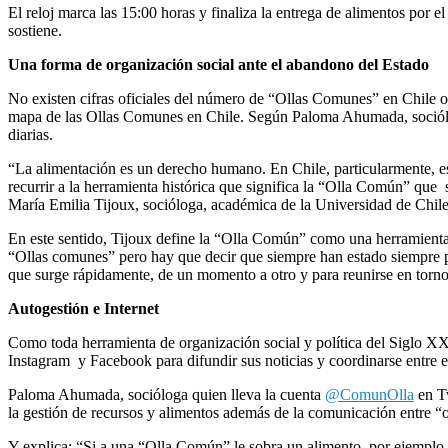
El reloj marca las 15:00 horas y finaliza la entrega de alimentos po
sostiene.
Una forma de organización social ante el abandono del Estado
No existen cifras oficiales del número de “Ollas Comunes” en Chile o 
mapa de las Ollas Comunes en Chile. Según Paloma Ahumada, sociólo
diarias.
“La alimentación es un derecho humano. En Chile, particularmente, es
recurrir a la herramienta histórica que significa la “Olla Común” que 
María Emilia Tijoux, socióloga, académica de la Universidad de Chile
En este sentido, Tijoux define la “Olla Común” como una herramienta 
“Ollas comunes” pero hay que decir que siempre han estado siempre pr
que surge rápidamente, de un momento a otro y para reunirse en torno 
Autogestión e Internet
Como toda herramienta de organización social y política del Siglo XX
Instagram y Facebook para difundir sus noticias y coordinarse entre el
Paloma Ahumada, socióloga quien lleva la cuenta
@ComunOlla
en T
la gestión de recursos y alimentos además de la comunicación entre “o
Y explica: “Si a una “Olla Común” le sobra un alimento, por ejemplo por