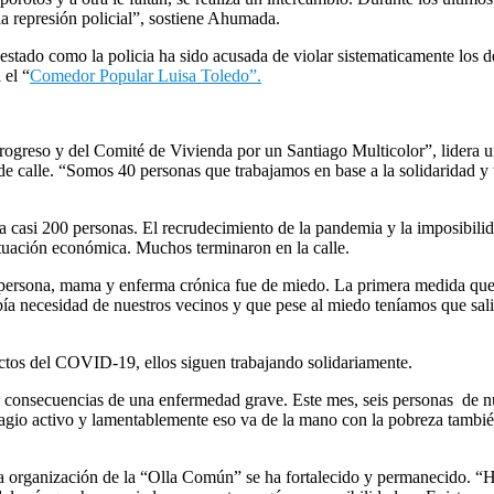
la represión policial”, sostiene Ahumada.
 estado como la policia ha sido acusada de violar sistematicamente los
 el
“
Comedor Popular Luisa Toledo”.
Progreso y del Comité de Vivienda por un Santiago Multicolor”, lidera u
de calle. “Somos 40 personas que trabajamos en base a la solidaridad y
 casi 200 personas. El recrudecimiento de la pandemia y la imposibilida
ituación económica. Muchos terminaron en la calle.
ersona, mama y enferma crónica fue de miedo. La primera medida que 
a necesidad de nuestros vecinos y que pese al miedo teníamos que salir
ectos del COVID-19, ellos siguen trabajando solidariamente.
nsecuencias de una enfermedad grave. Este mes, seis personas de nues
agio activo y lamentablemente eso va de la mano con la pobreza también
la organización de la “Olla Común” se ha fortalecido y permanecido. “Ha