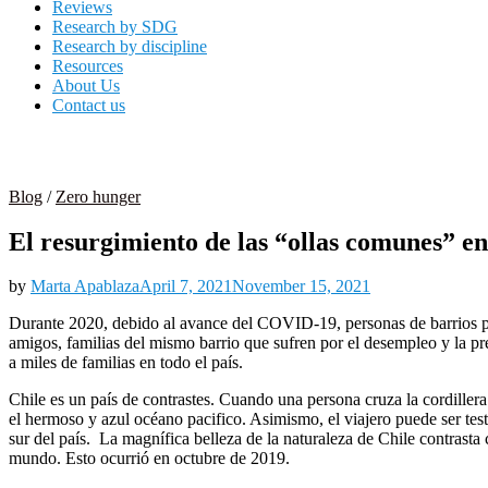
Reviews
Research by SDG
Research by discipline
Resources
About Us
Contact us
Blog
/
Zero hunger
El resurgimiento de las “ollas comunes” e
by
Marta Apablaza
April 7, 2021
November 15, 2021
Durante 2020, debido al avance del COVID-19, personas de barrios p
amigos, familias del mismo barrio que sufren por el desempleo y la pr
a miles de familias en todo el país.
Chile es un país de contrastes. Cuando una persona cruza la cordille
el hermoso y azul océano pacifico. Asimismo, el viajero puede ser test
sur del país. La magnífica belleza de la naturaleza de Chile contrasta 
mundo. Esto ocurrió en octubre de 2019.