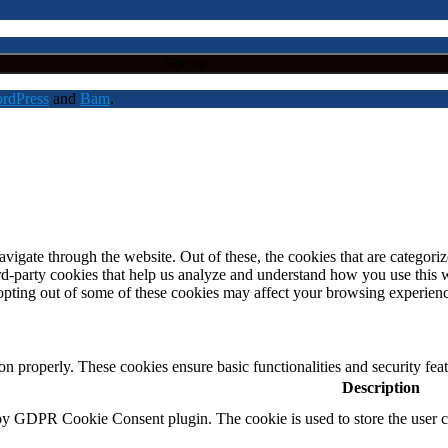
rdPress
and
Bam
.
igate through the website. Out of these, the cookies that are categorize
hird-party cookies that help us analyze and understand how you use this
 opting out of some of these cookies may affect your browsing experien
ion properly. These cookies ensure basic functionalities and security fe
Description
 by GDPR Cookie Consent plugin. The cookie is used to store the user co