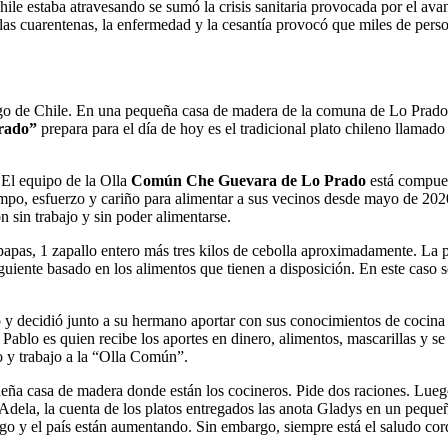
Chile estaba atravesando se sumó la crisis sanitaria provocada por el 
las cuarentenas, la enfermedad y la cesantía provocó que miles de pers
go de Chile. En una pequeña casa de madera de la comuna de Lo Prado, 
Prado”
prepara para el día de hoy es el tradicional plato chileno llamad
. El equipo de la Olla
Común Che Guevara de Lo Prado
está compues
empo, esfuerzo y cariño para alimentar a sus vecinos desde mayo de 202
n sin trabajo y sin poder alimentarse.
pas, 1 zapallo entero más tres kilos de cebolla aproximadamente. La p
guiente basado en los alimentos que tienen a disposición. En este caso
 y decidió junto a su hermano aportar con sus conocimientos de cocina y
. Pablo es quien recibe los aportes en dinero, alimentos, mascarillas y
o y trabajo a la “Olla Común”.
ueña casa de madera donde están los cocineros. Pide dos raciones. Lueg
Adela, la cuenta de los platos entregados las anota Gladys en un peque
 y el país están aumentando. Sin embargo, siempre está el saludo cordi