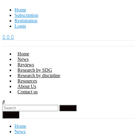
Skip
Home
to
Subscription
content
Registration
Login
Home
News
Reviews
Research by SDG
Research by discipline
Resources
About Us
Contact us
Search
for:
Menu
Home
News