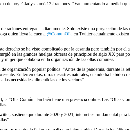
r el día de hoy. Gladys sumó 122 raciones. “Van aumentando a medida q
de raciones entregadas diariamente. Solo existe una proyección de las 
ga quien lleva la cuenta
@ComunOlla
en Twitter actualmente existen
te derecho se ha visto complicado por la cesantía pero también por el
surgió en las grandes huelgas obreras de principios de siglo XX para pod
 y mujer que colabora en la organización de las ollas comunes.
de organización popular política: “Antes de la pandemia, durante la r
esente. En terremotos, otros desastres naturales, cuando ha habido cri
a las necesidades alimenticias de los vecinos”.
I, la “Olla Común” también tiene una presencia online. Las “Ollas Comu
las.
witter, sostiene que durante 2020 y 2021, internet es fundamental para 
llas”.
otos y a otra le faltan, se realiza un intercambio. Durante los últimos m