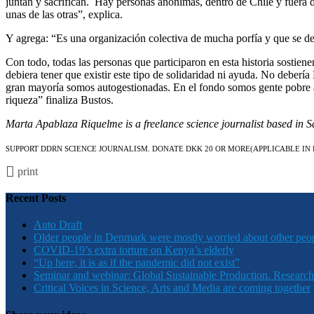
juntan y sacrifican. Hay personas anónimas, dentro de Chile y fuera de
unas de las otras”, explica.
Y agrega: “Es una organización colectiva de mucha porfía y que se desp
Con todo, todas las personas que participaron en esta historia sostie
debiera tener que existir este tipo de solidaridad ni ayuda. No deber
gran mayoría somos autogestionadas. En el fondo somos gente pobre a
riqueza” finaliza Bustos.
Marta Apablaza Riquelme is a freelance science journalist based in S
SUPPORT DDRN SCIENCE JOURNALISM. DONATE DKK 20 OR MORE
(APPLICABLE IN
print
Recent Posts
Auto Draft
Older people in Denmark were mostly worried about other peo
COVID-19’s extra torture on Kenya’s elderly
“Up here, it is as if the pandemic did not exist”
Seminar and webinar: Global Sustainable Production. Research
Critical Voices in Science, Arts and Media are coming together