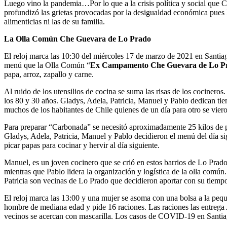
Luego vino la pandemia…Por lo que a la crisis política y social que 
profundizó las grietas provocadas por la desigualdad económica pues 
alimenticias ni las de su familia.
La Olla Común Che Guevara de Lo Prado
El reloj marca las 10:30 del miércoles 17 de marzo de 2021 en Santia
menú que la Olla Común “
Ex Campamento Che Guevara de Lo 
papa, arroz, zapallo y carne.
Al ruido de los utensilios de cocina se suma las risas de los cocineros
los 80 y 30 años. Gladys, Adela, Patricia, Manuel y Pablo dedican ti
muchos de los habitantes de Chile quienes de un día para otro se viero
Para preparar “Carbonada” se necesitó aproximadamente 25 kilos de pa
Gladys, Adela, Patricia, Manuel y Pablo decidieron el menú del día si
picar papas para cocinar y hervir al día siguiente.
Manuel, es un joven cocinero que se crió en estos barrios de Lo Prado
mientras que Pablo lidera la organización y logística de la olla común
Patricia son vecinas de Lo Prado que decidieron aportar con su tiemp
El reloj marca las 13:00 y una mujer se asoma con una bolsa a la peq
hombre de mediana edad y pide 16 raciones. Las raciones las entrega 
vecinos se acercan con mascarilla. Los casos de COVID-19 en Santiago