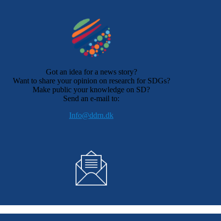
Got an idea for a news story?
Want to share your opinion on research for SDGs?
Make public your knowledge on SD?
Send an e-mail to:
Info@ddrn.dk