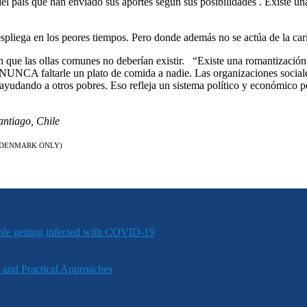
l país que han enviado sus aportes según sus posibilidades . Existe una
liega en los peores tiempos. Pero donde además no se actúa de la carida
nen que las ollas comunes no deberían existir. “Existe una romantización
ía NUNCA faltarle un plato de comida a nadie. Las organizaciones social
yudando a otros pobres. Eso refleja un sistema político y económico pé
antiago, Chile
 DENMARK ONLY)
ple getting infected with COVID-19
 and Practical Approaches