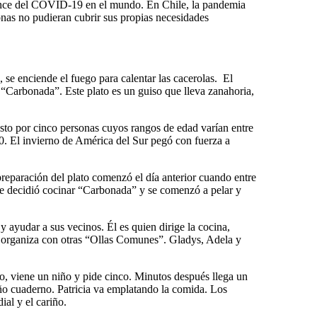
avance del COVID-19 en el mundo. En Chile, la pandemia
onas no pudieran cubrir sus propias necesidades
se enciende el fuego para calentar las cacerolas. El
o “Carbonada”. Este plato es un guiso que lleva zanahoria,
to por cinco personas cuyos rangos de edad varían entre
0. El invierno de América del Sur pegó con fuerza a
reparación del plato comenzó el día anterior cuando entre
 se decidió cocinar “Carbonada” y se comenzó a pelar y
 ayudar a sus vecinos. Él es quien dirige la cocina,
 se organiza con otras “Ollas Comunes”. Gladys, Adela y
o, viene un niño y pide cinco. Minutos después llega un
ño cuaderno. Patricia va emplatando la comida. Los
al y el cariño.