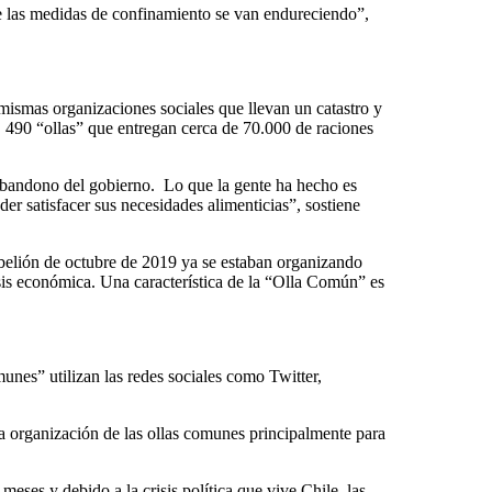
ue las medidas de confinamiento se van endureciendo”,
mismas organizaciones sociales que llevan un catastro y
 490 “ollas” que entregan cerca de 70.000 de raciones
 abandono del gobierno. Lo que la gente ha hecho es
er satisfacer sus necesidades alimenticias”, sostiene
ebelión de octubre de 2019 ya se estaban organizando
sis económica. Una característica de la “Olla Común” es
nes” utilizan las redes sociales como Twitter,
la organización de las ollas comunes principalmente para
eses y debido a la crisis política que vive Chile, las